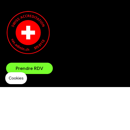
Prendre RDV
©2025 Securelec SA –
Politique de confidentalité
Organisme de contrôle OIBT accrédité
Website by
colegram