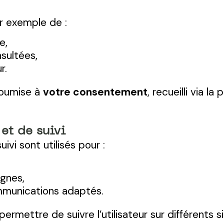
r exemple de :
e,
nsultées,
r.
soumise à
votre consentement
, recueilli via l
et de suivi
vi sont utilisés pour :
agnes,
munications adaptés.
mettre de suivre l’utilisateur sur différents s