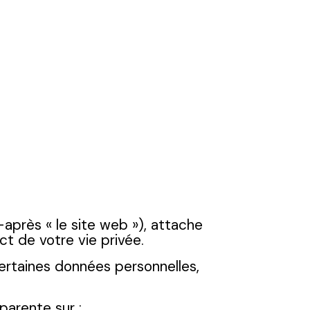
i-après « le site web »), attache
t de votre vie privée.
certaines données personnelles,
parente sur :