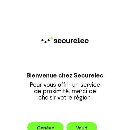
×
Borne de recharge
véhicule
Nous réalisons des
contrôles et audits
de
vos bornes de recharge
pour véhicules
électriques pour garantir
leur
sécurité
et
performance
.
Bienvenue chez Securelec
Cela permet de
réduire
Pour vous offrir un service
les risques
,
optimiser
de proximité, merci de
leur fonctionnement
et
choisir votre région.
améliorer leur fiabilité
sur le long terme.
Genève
Vaud