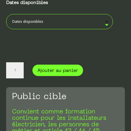
Dates disponibles
quantité
de
Ajouter au panier
1ère
Vérification
et
Public cible
Mesures
selon
l'OIBT
Convient comme formation
continue pour les installateurs
électricien, les personnes de
métier et article 13 / 14 / 15