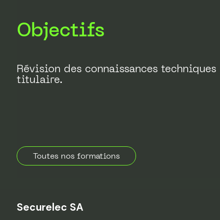
continue
OIBT
15.4
Objectifs
et
14.4
Travaux
de
Révision des connaissances techniques 
maintenance
titulaire.
et
de
réparation
sur
les
installations
CVC
Toutes nos formations
Securelec SA