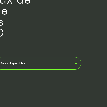
de
s
C